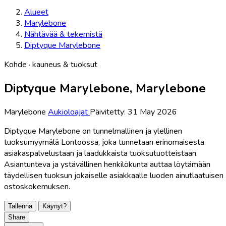
Alueet
Marylebone
Nähtävää & tekemistä
Diptyque Marylebone
Kohde · kauneus & tuoksut
Diptyque Marylebone, Marylebone
Marylebone
Aukioloajat
Päivitetty: 31 May 2026
Diptyque Marylebone on tunnelmallinen ja ylellinen
tuoksumyymälä Lontoossa, joka tunnetaan erinomaisesta
asiakaspalvelustaan ja laadukkaista tuoksutuotteistaan.
Asiantunteva ja ystävällinen henkilökunta auttaa löytämään
täydellisen tuoksun jokaiselle asiakkaalle luoden ainutlaatuisen
ostoskokemuksen.
Tallenna
Käynyt?
Share