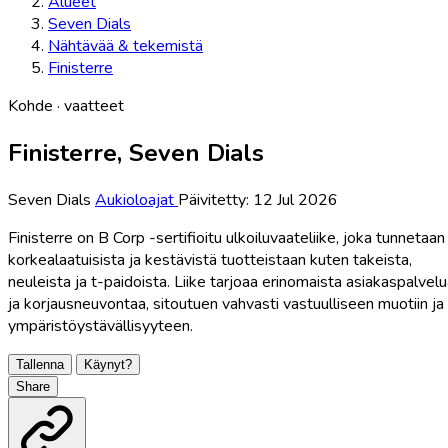
Alueet
Seven Dials
Nähtävää & tekemistä
Finisterre
Kohde · vaatteet
Finisterre, Seven Dials
Seven Dials
Aukioloajat
Päivitetty: 12 Jul 2026
Finisterre on B Corp -sertifioitu ulkoiluvaateliike, joka tunnetaan
korkealaatuisista ja kestävistä tuotteistaan kuten takeista,
neuleista ja t-paidoista. Liike tarjoaa erinomaista asiakaspalvel
ja korjausneuvontaa, sitoutuen vahvasti vastuulliseen muotiin ja
ympäristöystävällisyyteen.
Tallenna
Käynyt?
Share